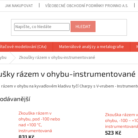
JAK NAKUPOVAT
VŠEOBECNÉ OBCHODNÍ PODMÍNKY PROINNO A.S.
HLEDAT
ítačové modelování (CAx)
Materiálové analýzy a metalografie
hybu
Zkoušky rázem v ohybu-instrumentované
ušky rázem v ohybu-instrumentované
 rázem v ohybu na kyvadlovém kladivu tyčí Charpy s V-vrubem - Instrumen
odávanější
Zkouška rázem v
Zkouška rázem v
ohybu, pod -100 nebo
ohybu, -100 − +10
nad +100 °C,
instrumentovan
instrumentovaná
523 Kč
831 Kč