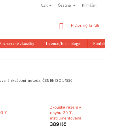
CZK
Čeština
PODMÍNKY OCHRANY OSOBNÍCH ÚDAJŮ
Přihlášení
NÁKUPNÍ
Prázdný košík
KOŠÍK
Mechanické zkoušky
Licence/technologie
Kontakt
tovaná zkušební metoda, ČSN EN ISO 14556
Zkouška rázem v
0 °C,
ohybu, 20 °C,
á
instrumentovaná
389 Kč