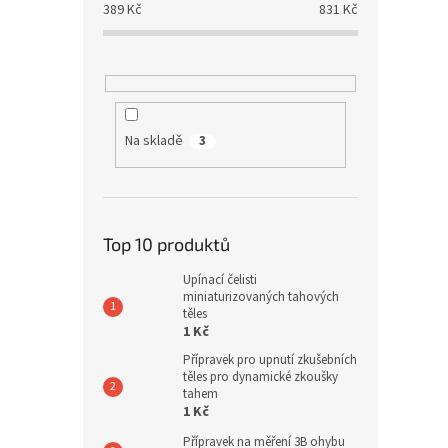
389
Kč
831
Kč
Na skladě
3
Top 10 produktů
Upínací čelisti
miniaturizovaných tahových
těles
1 Kč
Přípravek pro upnutí zkušebních
těles pro dynamické zkoušky
tahem
1 Kč
Přípravek na měření 3B ohybu