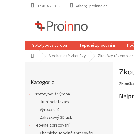
Přejít
+420 377 197 311
eshop@proinno.cz
na
obsah
Prototypová výroba
Tepelné zpracování
Poč
Domů
Mechanické zkoušky
Zkoušky rázem v o
P
Zko
o
Přeskočit
s
Kategorie
kategorie
Zkouška
t
r
Prototypová výroba
Nejpr
a
Hutní polotovary
n
Výroba dílů
n
í
Zakázkový 3D tisk
p
Tepelné zpracování
a
Chemicko-tepelné zpracování