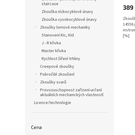
staircase
389
Zkouška nízkocyklové únavy
Zkoušk
Zkouška vysokocyklové únavy
14556 
Zkoušky lomové mechaniky
instru
Stanovení KIc, KId
[%].
J - R křivka
Master křivka
Rychlost šíření trhliny
Creepové zkoušky
Pokročilé zkoušení
Zkoušky svarů
Provozuschopnost zařízení-určení
aktuálních mechanických vlastností
Licence/technologie
Cena