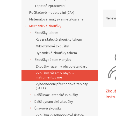
n
Tepelné zpracování
e
Ř
Počítačové modelování (CAx)
l
a
Nejlev
Materiálové analýzy a metalografie
z
Mechanické zkoušky
e
Zkoušky tahem
V
n
Kvazi-statické zkoušky tahem
ý
í
p
p
Mikrotahové zkoušky
i
r
Dynamické zkoušky tahem
s
o
Zkoušky rázem v ohybu
p
d
Zkoušky rázem v ohybu-standard
r
u
Zkoušky rázem v ohybu-
o
k
instrumentované
d
t
Vyhodnoceni přechodové teploty
u
ů
(FATT)
Zkouš
k
Další kvazi-statické zkoušky
inst
t
Další dynamické zkoušky
ů
Únavové zkoušky
Zkouška vysokocyklové únavy-