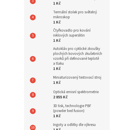
1 Kč
Termální stolek pro světelný
mikroskop
1 Kč
Čtyřkovadlo pro kování
niklových superslitin
1 Kč
Autokláv pro cyklické zkoušky
plochých kovových zkušebních
vzorků při definované teplotě
a tlaku
1 Kč
Miniaturizovaný testovací stroj
1 Kč
Optická emisní spektrometrie
2 855 Kč
3D tisk, technologie PBF
(powder bed fusion)
1 Kč
Ingoty a odlitky dle výkresu
1 Kč