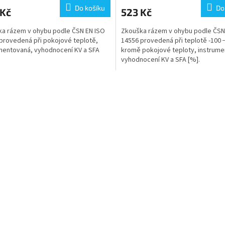
Do košíku
Do
 Kč
523 Kč
a rázem v ohybu podle ČSN EN ISO
Zkouška rázem v ohybu podle ČSN
provedená při pokojové teplotě,
14556 provedená při teplotě -100 
mentovaná, vyhodnocení KV a SFA
kromě pokojové teploty, instrume
vyhodnocení KV a SFA [%].
O
v
l
á
d
a
c
í
p
r
v
k
y
v
ý