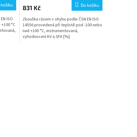
 košíku
Do košíku
831 Kč
 EN ISO
Zkouška rázem v ohybu podle ČSN EN ISO
− +100 °C
14556 provedená při teplotě pod -100 nebo
ntovaná,
nad +100 °C, instrumentovaná,
vyhodnocení KV a SFA [%].