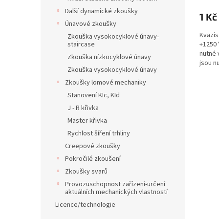
Další dynamické zkoušky
1 Kč
Únavové zkoušky
Kvazis
Zkouška vysokocyklové únavy-
+1250 
staircase
nutné 
Zkouška nízkocyklové únavy
jsou n
Zkouška vysokocyklové únavy
Zkoušky lomové mechaniky
Stanovení KIc, KId
J - R křivka
Master křivka
Rychlost šíření trhliny
Creepové zkoušky
Pokročilé zkoušení
Zkoušky svarů
Provozuschopnost zařízení-určení
aktuálních mechanických vlastností
Licence/technologie