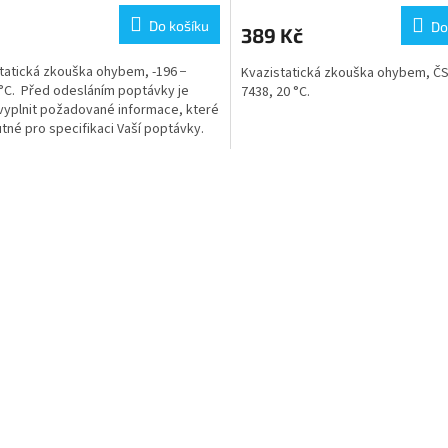
Do košíku
Do
389 Kč
tatická zkouška ohybem, -196 −
Kvazistatická zkouška ohybem, ČS
°C. Před odesláním poptávky je
7438, 20 °C.
vyplnit požadované informace, které
utné pro specifikaci Vaší poptávky.
O
v
l
á
d
a
c
í
p
r
v
k
y
v
ý