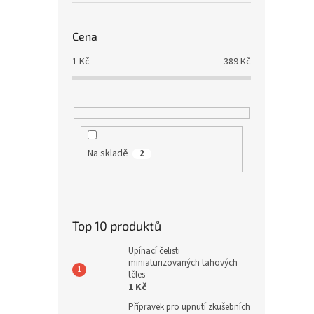
Cena
1
Kč
389
Kč
Na skladě
2
Top 10 produktů
Upínací čelisti
miniaturizovaných tahových
těles
1 Kč
Přípravek pro upnutí zkušebních