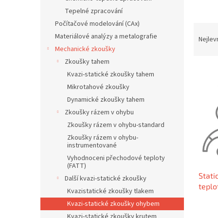
n
Tepelné zpracování
e
Počítačové modelování (CAx)
l
Ř
Materiálové analýzy a metalografie
a
Nejlev
z
Mechanické zkoušky
e
Zkoušky tahem
V
n
Kvazi-statické zkoušky tahem
ý
í
Mikrotahové zkoušky
p
p
Dynamické zkoušky tahem
i
r
s
Zkoušky rázem v ohybu
o
p
d
Zkoušky rázem v ohybu-standard
r
u
Zkoušky rázem v ohybu-
o
k
instrumentované
d
t
Vyhodnoceni přechodové teploty
u
(FATT)
ů
Stati
k
Další kvazi-statické zkoušky
teplo
t
Kvazistatické zkoušky tlakem
ů
Kvazi-statické zkoušky ohybem
Kvazi-statické zkoušky krutem