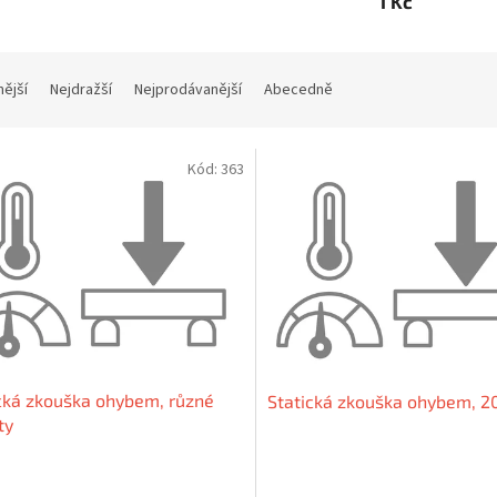
1 Kč
nější
Nejdražší
Nejprodávanější
Abecedně
Kód:
363
cká zkouška ohybem, různé
Statická zkouška ohybem, 20
ty