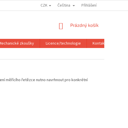
CZK
Čeština
PODMÍNKY OCHRANY OSOBNÍCH ÚDAJŮ
Přihlášení
NÁKUPNÍ
Prázdný košík
KOŠÍK
Mechanické zkoušky
Licence/technologie
Kontakt
ení měřícího řetězce nutno navrhnout pro konkrétní