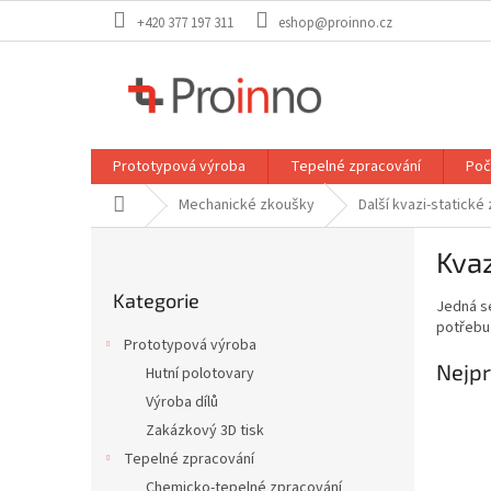
Přejít
+420 377 197 311
eshop@proinno.cz
na
obsah
Prototypová výroba
Tepelné zpracování
Poč
Domů
Mechanické zkoušky
Další kvazi-statické
P
Kva
o
Přeskočit
s
Kategorie
kategorie
Jedná se
t
potřebu
r
Prototypová výroba
a
Nejpr
Hutní polotovary
n
Výroba dílů
n
í
Zakázkový 3D tisk
p
Tepelné zpracování
a
Chemicko-tepelné zpracování