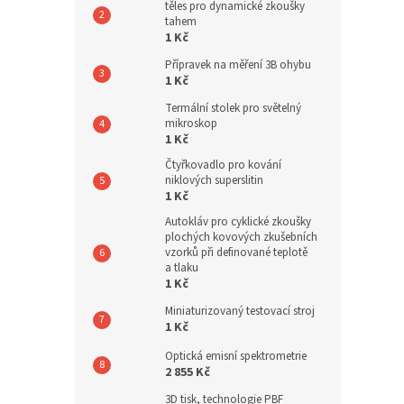
těles pro dynamické zkoušky
tahem
1 Kč
Přípravek na měření 3B ohybu
1 Kč
Termální stolek pro světelný
mikroskop
1 Kč
Čtyřkovadlo pro kování
niklových superslitin
1 Kč
Autokláv pro cyklické zkoušky
plochých kovových zkušebních
vzorků při definované teplotě
a tlaku
1 Kč
Miniaturizovaný testovací stroj
1 Kč
Optická emisní spektrometrie
2 855 Kč
3D tisk, technologie PBF