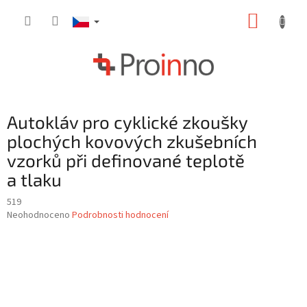
Přejít
NÁKUP
na
obsah
KOŠÍK
Autokláv pro cyklické zkoušky
plochých kovových zkušebních
vzorků při definované teplotě
a tlaku
519
Průměrné
Neohodnoceno
Podrobnosti hodnocení
hodnocení
produktu
je
0,0
z
5
hvězdiček.