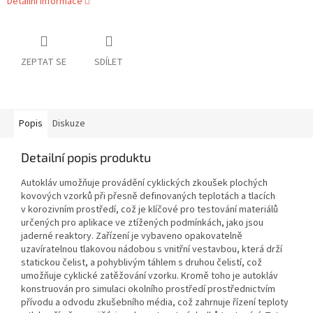
Detailní informace
ZEPTAT SE
SDÍLET
Popis
Diskuze
Detailní popis produktu
Autokláv umožňuje provádění cyklických zkoušek plochých
kovových vzorků při přesně definovaných teplotách a tlacích
v korozivním prostředí, což je klíčové pro testování materiálů
určených pro aplikace ve ztížených podmínkách, jako jsou
jaderné reaktory. Zařízení je vybaveno opakovatelně
uzavíratelnou tlakovou nádobou s vnitřní vestavbou, která drží
statickou čelist, a pohyblivým táhlem s druhou čelistí, což
umožňuje cyklické zatěžování vzorku. Kromě toho je autokláv
konstruován pro simulaci okolního prostředí prostřednictvím
přívodu a odvodu zkušebního média, což zahrnuje řízení teploty