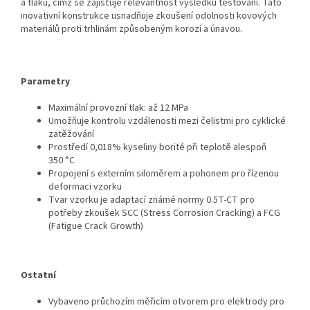
a tlaku, čímž se zajišťuje relevantnost výsledků testování. Tato
inovativní konstrukce usnadňuje zkoušení odolnosti kovových
materiálů proti trhlinám způsobeným korozí a únavou.
Parametry
Maximální provozní tlak: až 12 MPa
Umožňuje kontrolu vzdálenosti mezi čelistmi pro cyklické
zatěžování
Prostředí 0,018% kyseliny borité při teplotě alespoň
350 °C
Propojení s externím siloměrem a pohonem pro řízenou
deformaci vzorku
Tvar vzorku je adaptací známé normy 0.5T-CT pro
potřeby zkoušek SCC (Stress Corrosion Cracking) a FCG
(Fatigue Crack Growth)
Ostatní
Vybaveno průchozím měřicím otvorem pro elektrody pro