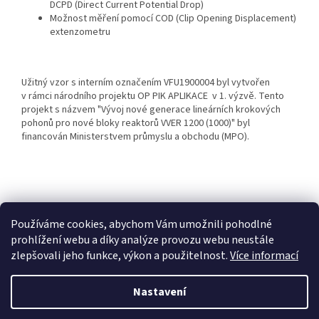
DCPD (Direct Current Potential Drop)
Možnost měření pomocí COD (Clip Opening Displacement)
extenzometru
Užitný vzor s interním označením VFU1900004 byl vytvořen
v rámci národního projektu OP PIK APLIKACE v 1. výzvě. Tento
projekt s názvem "Vývoj nové generace lineárních krokových
pohonů pro nové bloky reaktorů VVER 1200 (1000)" byl
financován Ministerstvem průmyslu a obchodu (MPO).
Z
á
COMTES FHT a.s.
Proinno a.s.
Grafika - Marek Ehrenberger
p
Používáme cookies, abychom Vám umožnili pohodlné
a
prohlížení webu a díky analýze provozu webu neustále
t
zlepšovali jeho funkce, výkon a použitelnost.
Více informací
í
Vytvořil Shoptet
Nastavení