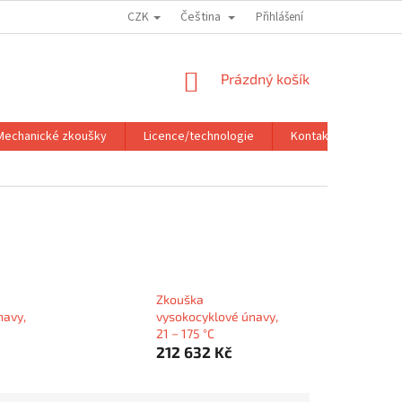
CZK
Čeština
PODMÍNKY OCHRANY OSOBNÍCH ÚDAJŮ
Přihlášení
NÁKUPNÍ
Prázdný košík
KOŠÍK
Mechanické zkoušky
Licence/technologie
Kontakt
Zkouška
navy,
vysokocyklové únavy,
21 − 175 °C
212 632 Kč