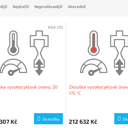
nější
Nejdražší
Nejprodávanější
Abecedně
Kód:
102
ka vysokocyklové únavy, 20
Zkouška vysokocyklové únavy
175 °C
Do košíku
Do
307 Kč
212 632 Kč