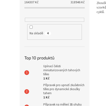
164307
Kč
318946
Kč
Zkoušk
vzorků
cyklů.
Na skladě
4
Top 10 produktů
Upínací čelisti
miniaturizovaných tahových
těles
1 Kč
Přípravek pro upnutí zkušebních
těles pro dynamické zkoušky
tahem
1 Kč
Přípravek na měření 3B ohybu