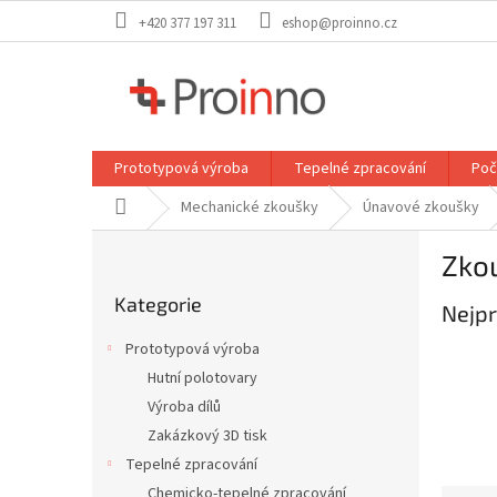
Přejít
+420 377 197 311
eshop@proinno.cz
na
obsah
Prototypová výroba
Tepelné zpracování
Poč
Domů
Mechanické zkoušky
Únavové zkoušky
P
Zko
o
Přeskočit
s
Kategorie
kategorie
Nejpr
t
r
Prototypová výroba
a
Hutní polotovary
n
Výroba dílů
n
í
Zakázkový 3D tisk
p
Tepelné zpracování
a
Chemicko-tepelné zpracování