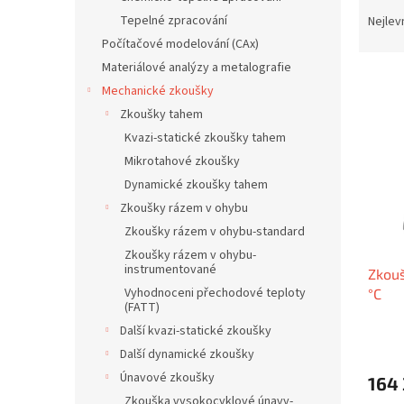
Ř
n
a
Tepelné zpracování
Nejlev
e
z
Počítačové modelování (CAx)
l
e
Materiálové analýzy a metalografie
V
n
Mechanické zkoušky
ý
í
Zkoušky tahem
p
p
i
r
Kvazi-statické zkoušky tahem
s
o
Mikrotahové zkoušky
p
d
Dynamické zkoušky tahem
r
u
Zkoušky rázem v ohybu
o
k
Zkoušky rázem v ohybu-standard
d
t
Zkoušky rázem v ohybu-
u
ů
instrumentované
Zkouš
k
Vyhodnoceni přechodové teploty
°C
t
(FATT)
ů
Další kvazi-statické zkoušky
Další dynamické zkoušky
Únavové zkoušky
164 
Zkouška vysokocyklové únavy-