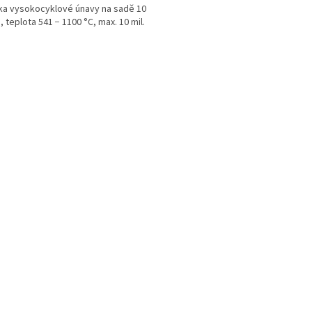
a vysokocyklové únavy na sadě 10
, teplota 541 − 1100 °C, max. 10 mil.
O
v
l
á
d
a
c
í
p
r
v
k
y
v
ý
p
i
s
u