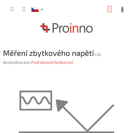
Přejít
NÁKUP
na
obsah
KOŠÍK
Měření zbytkového napětí
132
Průměrné
Neohodnoceno
Podrobnosti hodnocení
hodnocení
produktu
je
0,0
z
5
hvězdiček.