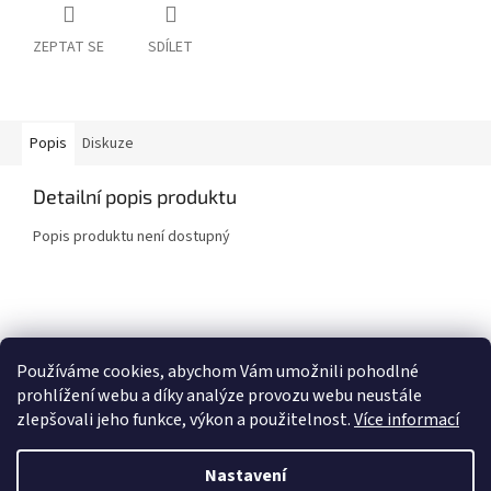
ZEPTAT SE
SDÍLET
Popis
Diskuze
Detailní popis produktu
Popis produktu není dostupný
Z
á
COMTES FHT a.s.
Proinno a.s.
Grafika - Marek Ehrenberger
p
Používáme cookies, abychom Vám umožnili pohodlné
a
prohlížení webu a díky analýze provozu webu neustále
t
zlepšovali jeho funkce, výkon a použitelnost.
Více informací
í
Vytvořil Shoptet
Nastavení