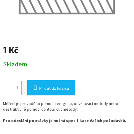
1 Kč
Měrná
Skladem
cena:
Přidat do košíku
Měření je prováděno pomocí rentgenu, odvrtávací metody nebo
destruktivně pomocí contour cut metody.
Pro odeslání poptávky je nutná specifikace Vašich požadavků.