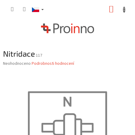
Přejít
NÁKUP
na
obsah
KOŠÍK
Nitridace
117
Průměrné
Neohodnoceno
Podrobnosti hodnocení
hodnocení
produktu
je
0,0
z
5
hvězdiček.