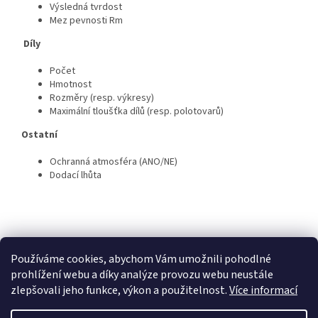
Výsledná tvrdost
Mez pevnosti Rm
Díly
Počet
Hmotnost
Rozměry (resp. výkresy)
Maximální tloušťka dílů (resp. polotovarů)
Ostatní
Ochranná atmosféra (ANO/NE)
Dodací lhůta
Z
á
COMTES FHT a.s.
Proinno a.s.
Grafika - Marek Ehrenberger
p
Používáme cookies, abychom Vám umožnili pohodlné
a
prohlížení webu a díky analýze provozu webu neustále
t
zlepšovali jeho funkce, výkon a použitelnost.
Více informací
í
Vytvořil Shoptet