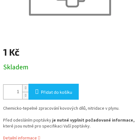
1 Kč
Měrná
Skladem
cena:
Přidat do košíku
Chemicko-tepelné zpracování kovových dílů, nitridace v plynu.
Před odesláním poptávky
je nutné vyplnit požadované informace,
které jsou nutné pro specifikaci Vaší poptávky.
Detailní informace