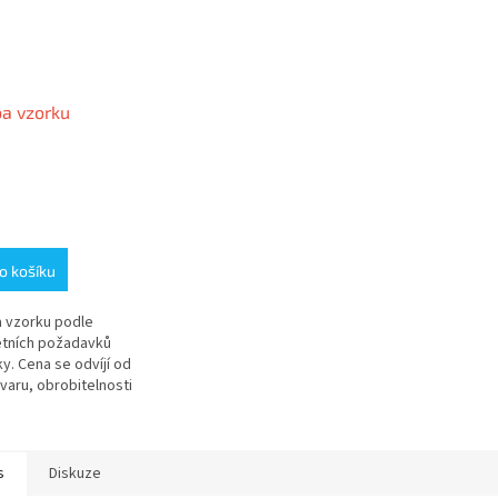
a vzorku
o košíku
 vzorku podle
tních požadavků
y. Cena se odvíjí od
varu, obrobitelnosti
álu a geometrie
ního tělesa Před
ním poptávky je...
s
Diskuze