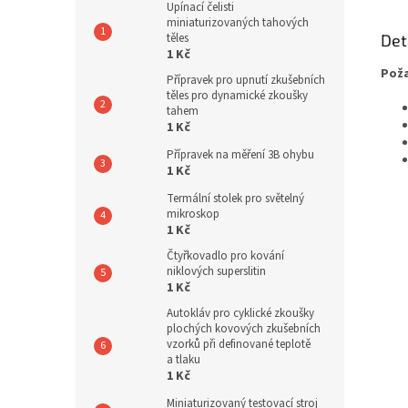
Upínací čelisti
miniaturizovaných tahových
těles
Det
1 Kč
Poža
Přípravek pro upnutí zkušebních
těles pro dynamické zkoušky
tahem
1 Kč
Přípravek na měření 3B ohybu
1 Kč
Termální stolek pro světelný
mikroskop
1 Kč
Čtyřkovadlo pro kování
niklových superslitin
1 Kč
Autokláv pro cyklické zkoušky
plochých kovových zkušebních
vzorků při definované teplotě
a tlaku
1 Kč
Miniaturizovaný testovací stroj