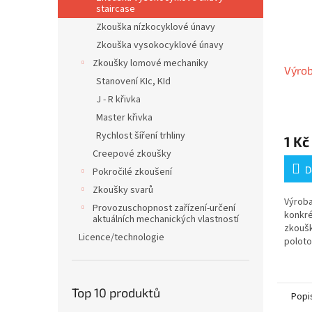
staircase
Zkouška nízkocyklové únavy
Zkouška vysokocyklové únavy
Zkoušky lomové mechaniky
Výrob
Stanovení KIc, KId
J - R křivka
Master křivka
Rychlost šíření trhliny
1 Kč
Creepové zkoušky
D
Pokročilé zkoušení
Zkoušky svarů
Výroba
Provozuschopnost zařízení-určení
konkré
aktuálních mechanických vlastností
zkoušk
Licence/technologie
poloto
materi
zkušeb
odeslá
Top 10 produktů
Popi