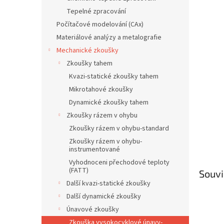
n
Tepelné zpracování
e
Počítačové modelování (CAx)
l
Materiálové analýzy a metalografie
Mechanické zkoušky
Zkoušky tahem
Kvazi-statické zkoušky tahem
Mikrotahové zkoušky
Dynamické zkoušky tahem
Zkoušky rázem v ohybu
Zkoušky rázem v ohybu-standard
Zkoušky rázem v ohybu-
instrumentované
Vyhodnoceni přechodové teploty
(FATT)
Souvi
Další kvazi-statické zkoušky
Další dynamické zkoušky
Únavové zkoušky
Zkouška vysokocyklové únavy-