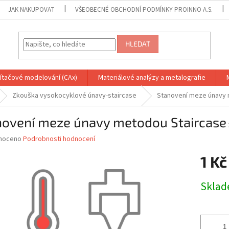
JAK NAKUPOVAT
VŠEOBECNÉ OBCHODNÍ PODMÍNKY PROINNO A.S.
HLEDAT
ítačové modelování (CAx)
Materiálové analýzy a metalografie
Zkouška vysokocyklové únavy-staircase
Stanovení meze únavy 
novení meze únavy metodou Staircase
né
noceno
Podrobnosti hodnocení
ní
1 Kč
u
Měrná
Skla
cena:
ek.