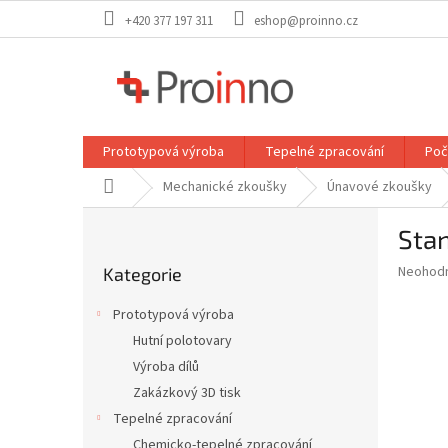
Přejít
+420 377 197 311
eshop@proinno.cz
na
obsah
Prototypová výroba
Tepelné zpracování
Poč
Domů
Mechanické zkoušky
Únavové zkoušky
P
Sta
o
Přeskočit
s
Průměr
Neohod
Kategorie
kategorie
t
hodnoce
r
produkt
Prototypová výroba
a
je
Hutní polotovary
0,0
n
z
Výroba dílů
n
5
í
Zakázkový 3D tisk
hvězdič
p
Tepelné zpracování
a
Chemicko-tepelné zpracování