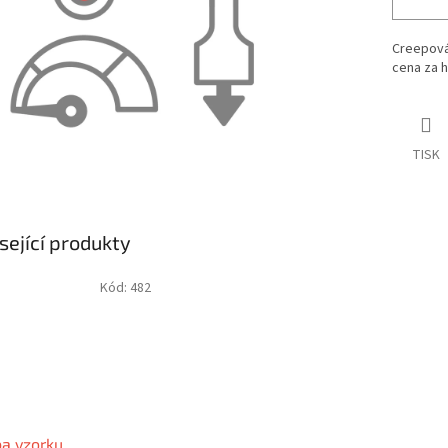
Creepová
cena za h
TISK
sející produkty
Kód:
482
a vzorku