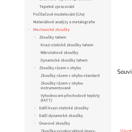
n
Tepelné zpracování
e
Počítačové modelování (CAx)
l
Materiálové analýzy a metalografie
Mechanické zkoušky
Zkoušky tahem
Kvazi-statické zkoušky tahem
Mikrotahové zkoušky
Dynamické zkoušky tahem
Zkoušky rázem v ohybu
Souvi
Zkoušky rázem v ohybu-standard
Zkoušky rázem v ohybu-
instrumentované
Vyhodnoceni přechodové teploty
(FATT)
Další kvazi-statické zkoušky
Další dynamické zkoušky
Únavové zkoušky
Výrob
Zkouška vysokocyklové únavy-