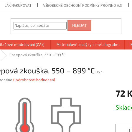
JAK NAKUPOVAT
VŠEOBECNÉ OBCHODNÍ PODMÍNKY PROINNO A.S.
HLEDAT
ítačové modelování (CAx)
Materiálové analýzy a metalografie
Creepová zkouška, 550 − 899 °C
pová zkouška, 550 − 899 °C
357
né
noceno
Podrobnosti hodnocení
ní
72 
u
Měrná
Skla
cena:
ek.