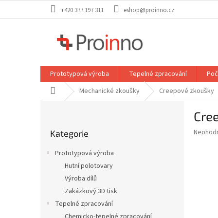
Přejít
+420 377 197 311
eshop@proinno.cz
na
obsah
Prototypová výroba
Tepelné zpracování
Poč
Domů
Mechanické zkoušky
Creepové zkoušky
P
Cree
o
Přeskočit
s
Průměr
Neohod
Kategorie
kategorie
t
hodnoce
r
produkt
Prototypová výroba
a
je
Hutní polotovary
0,0
n
z
Výroba dílů
n
5
í
Zakázkový 3D tisk
hvězdič
p
Tepelné zpracování
a
Chemicko-tepelné zpracování