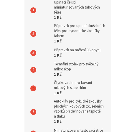
Upínací čelisti
miniaturizovaných tahových
těles
1 Kč
Přípravek pro upnutí zkušebních
těles pro dynamické zkoušky
tahem
1 Kč
Přípravek na měření 3B ohybu
1 Kč
Termální stolek pro světelný
mikroskop
1 Kč
Čtyřkovadlo pro kování
niklových superslitin
1 Kč
Autokláv pro cyklické zkoušky
plochých kovových zkušebních
vzorků při definované teplotě
a tlaku
1 Kč
Miniaturizovaný testovací stroj