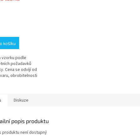
o košíku
 vzorku podle
tních požadavků
y. Cena se odvíjí od
varu, obrobitelnosti
álu a geometrie
ního tělesa Před
ním poptávky je...
s
Diskuze
ailní popis produktu
s produktu není dostupný