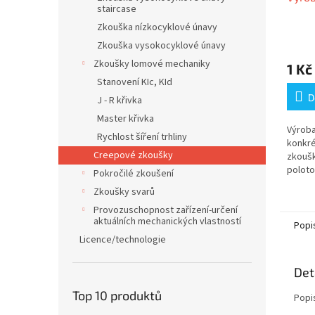
staircase
Zkouška nízkocyklové únavy
Zkouška vysokocyklové únavy
Zkoušky lomové mechaniky
1 Kč
Stanovení KIc, KId
D
J - R křivka
Master křivka
Výroba
Rychlost šíření trhliny
konkré
Creepové zkoušky
zkoušk
poloto
Pokročilé zkoušení
materi
Zkoušky svarů
zkušeb
odeslá
Provozuschopnost zařízení-určení
aktuálních mechanických vlastností
Popi
Licence/technologie
Det
Top 10 produktů
Popi